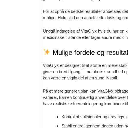
For at opnå de bedste resultater anbefales de
motion. Hold altid den anbefalede dosis og u
Undgå indtagelse af VitaGlyx hvis du har en ke
medicinske tilstande eller tager andre medicin
Mulige fordele og resulta
VitaGlyx er designet til at støtte en mere s
giver en bred tilgang til metabolisk sundhed o
kan være en vigtig del af en sund livsstil.
På et mere generelt plan kan VitaGlyx bidrage t
varierer, kan en kontinuerlig anvendelse over
have realistiske forventninger og kombinere 
Kontrol af sultsignaler og cravings
Stabil energi gennem dagen uden hy