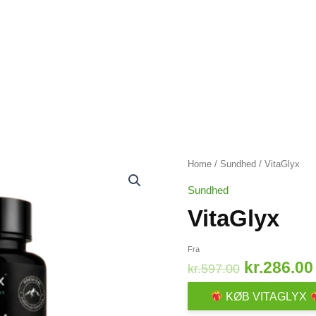
Home
/
Sundhed
/ VitaGlyx
Sundhed
VitaGlyx
Fra
Original
kr.
286.00
kr.
597.00
price
KØB VITAGLYX
was: