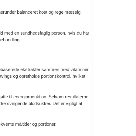
, herunder balanceret kost og regelmæssig
altid med en sundhedsfaglig person, hvis du har
behandling.
antebaserede ekstrakter sammen med vitaminer
vings og opretholde portionskontrol, hvilket
øtte til energiproduktion. Selvom resultaterne
e svingende blodsukker. Det er vigtigt at
kvente måltider og portioner.