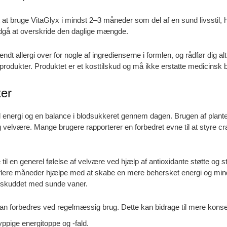
t at bruge VitaGlyx i mindst 2–3 måneder som del af en sund livsstil
ndgå at overskride den daglige mængde.
ndt allergi over for nogle af ingredienserne i formlen, og rådfør dig 
produkter. Produktet er et kosttilskud og må ikke erstatte medicinsk 
ter
tabil energi og en balance i blodsukkeret gennem dagen. Brugen af pl
g velvære. Mange brugere rapporterer en forbedret evne til at styre cra
il en generel følelse af velvære ved hjælp af antioxidante støtte og st
 flere måneder hjælpe med at skabe en mere behersket energi og mindr
tilskuddet med sunde vaner.
 kan forbedres ved regelmæssig brug. Dette kan bidrage til mere konse
ppige energitoppe og -fald.