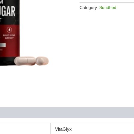
kr.597.00
Category:
Sundhed
VitaGlyx