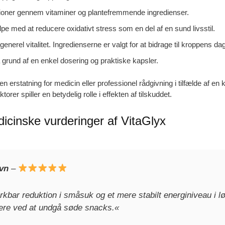
tioner gennem vitaminer og plantefremmende ingredienser.
pe med at reducere oxidativt stress som en del af en sund livsstil.
nerel vitalitet. Ingredienserne er valgt for at bidrage til kroppens da
å grund af en enkel dosering og praktiske kapsler.
en erstatning for medicin eller professionel rådgivning i tilfælde af e
ktorer spiller en betydelig rolle i effekten af tilskuddet.
cinske vurderinger af VitaGlyx
vn
–
kbar reduktion i småsuk og et mere stabilt energiniveau i lø
ttere ved at undgå søde snacks.«