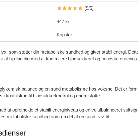
(5/5)
447 kr
Kapsler
x, som støtter din metaboliske sundhed og giver stabil energi. Dette
for at hjælpe dig med at kontrollere blodsukkeret og mindske cravin
øtte glykemisk balance og en sund metabolisme hos voksne. Det er for
 i kosttilskud til blodsukkerkontrol og energistøtte.
ed at opretholde et stabilt energiniveau og en velafbalanceret sults
res metaboliske sundhed som en del af en sund livsstil.
dienser