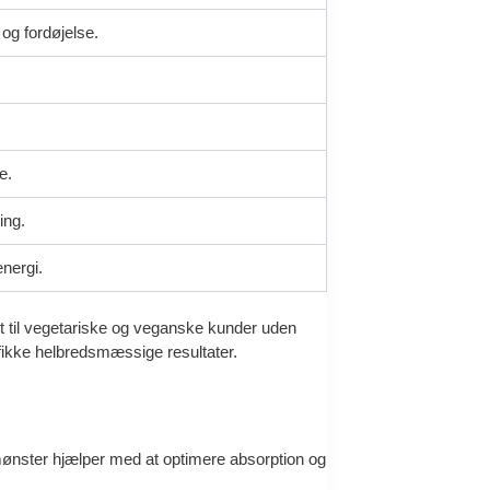
 og fordøjelse.
e.
ing.
energi.
et til vegetariske og veganske kunder uden
ifikke helbredsmæssige resultater.
mønster hjælper med at optimere absorption og