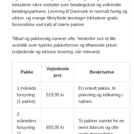
inkluderer sikre metoder som betalingskort og velkendte
betalingspartnere. Levering til Danmark er normalt hurtig og
sikker, og mange tilknyttede løsninger inkluderer gratis
forsendelse ved køb af større pakker.
Tilbud og pakkevalg varierer ofte. Nedenfor ses et lille
overblik over typiske pakkeformer og tilhørende priser
(vejledende og inklusiv levering, når relevant):
Vejledende
Pakke
Beskrivelse
pris
1 måneds
En enkelt pakke, til
forsyning
519,95 kr
prøvning og indkøring i
(1 pakke)
rutinen.
2
måneders
To pakker samlet for en
forsyning
659,95 kr
nemt tidsrum og ofte
(2
gratis forsendelse.