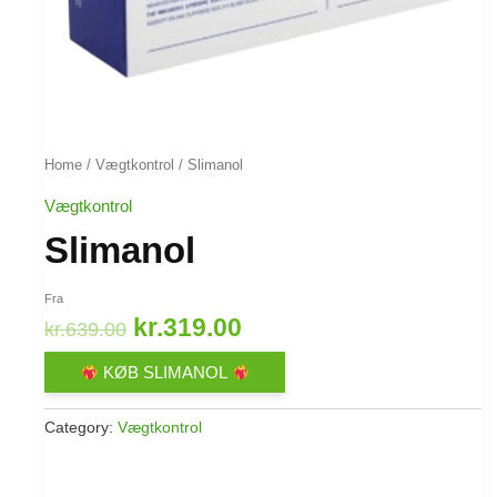
Home
/
Vægtkontrol
/ Slimanol
Vægtkontrol
Slimanol
Fra
Original
Current
kr.
319.00
kr.
639.00
price
price
KØB SLIMANOL
was:
is:
Category:
Vægtkontrol
kr.639.00.
kr.319.00.