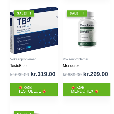
TILBUD !
SALE!
TILBUD !
SALE!
Voksenproblemer
Voksenproblemer
TestoBlue
Mendorex
Original
Current
Original
Cu
kr.
319.00
kr.
299.00
kr.
639.00
kr.
639.00
price
price
price
pr
was:
is:
was:
is
KØB
KØB
TESTOBLUE
MENDOREX
kr.639.00.
kr.319.00.
kr.639.00.
kr