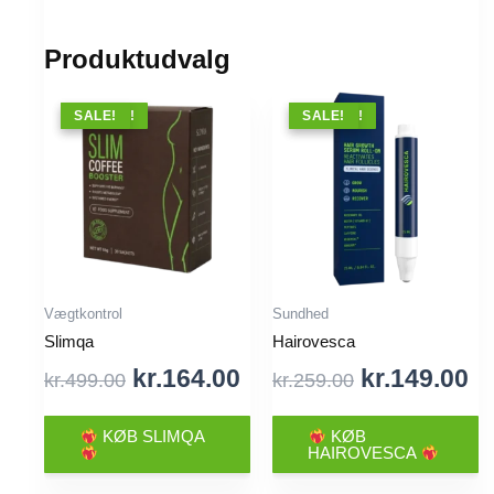
Produktudvalg
TILBUD !
SALE!
TILBUD !
SALE!
Vægtkontrol
Sundhed
Slimqa
Hairovesca
Original
Current
Original
Cu
kr.
164.00
kr.
149.00
kr.
499.00
kr.
259.00
price
price
price
pr
was:
is:
was:
is
KØB SLIMQA
KØB
HAIROVESCA
kr.499.00.
kr.164.00.
kr.259.00.
kr