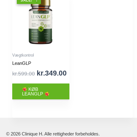
TILBUD !
SALE!
Vægtkontrol
LeanGLP
Original
Current
kr.
349.00
kr.
599.00
price
price
was:
is:
KØB
LEANGLP
kr.599.00.
kr.349.00.
© 2026 Clinique H. Alle rettigheder forbeholdes.