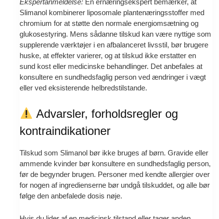
Ekspertanmeldelse:
En ernæringsekspert bemærker, at
Slimanol kombinerer liposomale plantenæringsstoffer med
chromium for at støtte den normale energiomsætning og
glukosestyring. Mens sådanne tilskud kan være nyttige som
supplerende værktøjer i en afbalanceret livsstil, bør brugere
huske, at effekter varierer, og at tilskud ikke erstatter en
sund kost eller medicinske behandlinger. Det anbefales at
konsultere en sundhedsfaglig person ved ændringer i vægt
eller ved eksisterende helbredstilstande.
Advarsler, forholdsregler og
kontraindikationer
Tilskud som Slimanol bør ikke bruges af børn. Gravide eller
ammende kvinder bør konsultere en sundhedsfaglig person,
før de begynder brugen. Personer med kendte allergier over
for nogen af ingredienserne bør undgå tilskuddet, og alle bør
følge den anbefalede dosis nøje.
Hvis du lider af en medicinsk tilstand eller tager anden