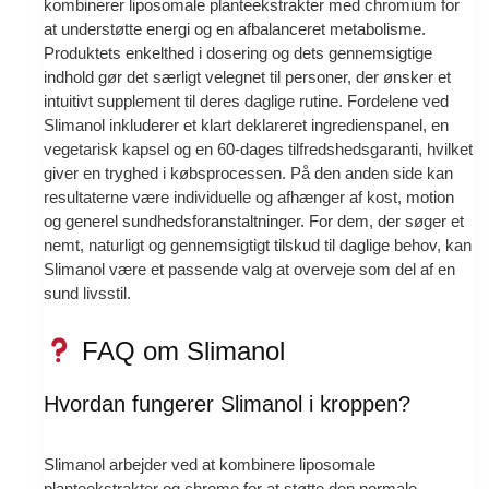
kombinerer liposomale planteekstrakter med chromium for
at understøtte energi og en afbalanceret metabolisme.
Produktets enkelthed i dosering og dets gennemsigtige
indhold gør det særligt velegnet til personer, der ønsker et
intuitivt supplement til deres daglige rutine. Fordelene ved
Slimanol inkluderer et klart deklareret ingredienspanel, en
vegetarisk kapsel og en 60-dages tilfredshedsgaranti, hvilket
giver en tryghed i købsprocessen. På den anden side kan
resultaterne være individuelle og afhænger af kost, motion
og generel sundhedsforanstaltninger. For dem, der søger et
nemt, naturligt og gennemsigtigt tilskud til daglige behov, kan
Slimanol være et passende valg at overveje som del af en
sund livsstil.
FAQ om Slimanol
Hvordan fungerer Slimanol i kroppen?
Slimanol arbejder ved at kombinere liposomale
planteekstrakter og chrome for at støtte den normale