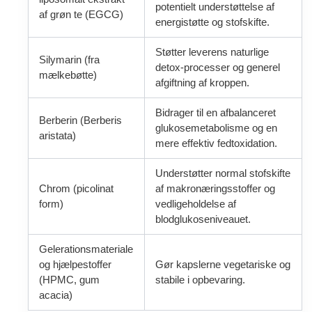
potentielt understøttelse af
af grøn te (EGCG)
energistøtte og stofskifte.
Støtter leverens naturlige
Silymarin (fra
detox-processer og generel
mælkebøtte)
afgiftning af kroppen.
Bidrager til en afbalanceret
Berberin (Berberis
glukosemetabolisme og en
aristata)
mere effektiv fedtoxidation.
Understøtter normal stofskifte
Chrom (picolinat
af makronæringsstoffer og
form)
vedligeholdelse af
blodglukoseniveauet.
Gelerationsmateriale
og hjælpestoffer
Gør kapslerne vegetariske og
(HPMC, gum
stabile i opbevaring.
acacia)